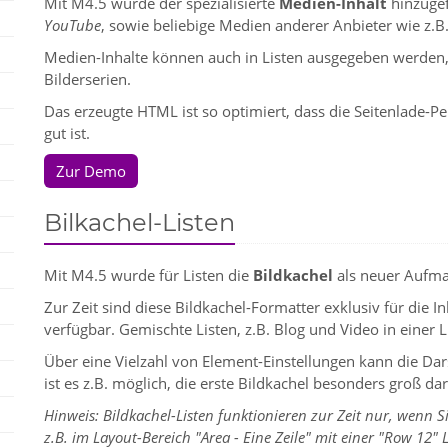
Mit M4.5 wurde der spezialisierte
Medien-Inhalt
hinzugef
YouTube
, sowie beliebige Medien anderer Anbieter wie z.B
Medien-Inhalte können auch in Listen ausgegeben werden,
Bilderserien.
Das erzeugte HTML ist so optimiert, dass die Seitenlade-
gut ist.
Zur Demo
Bilkachel-Listen
Mit M4.5 wurde für Listen die
Bildkachel
als neuer Aufma
Zur Zeit sind diese Bildkachel-Formatter exklusiv für die I
verfügbar. Gemischte Listen, z.B. Blog und Video in einer L
Über eine Vielzahl von Element-Einstellungen kann die Dar
ist es z.B. möglich, die erste Bildkachel besonders groß dar
Hinweis: Bildkachel-Listen funktionieren zur Zeit nur, wenn Sie
z.B. im Layout-Bereich "Area - Eine Zeile" mit einer "Row 12" L