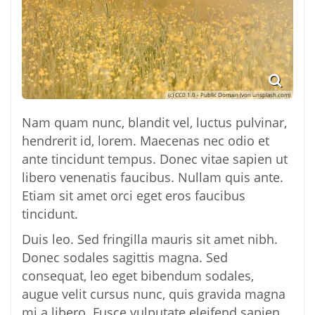
(c) CC0 1.0 - Public Domain (von unsplash.com)
Nam quam nunc, blandit vel, luctus pulvinar,
hendrerit id, lorem. Maecenas nec odio et
ante tincidunt tempus. Donec vitae sapien ut
libero venenatis faucibus. Nullam quis ante.
Etiam sit amet orci eget eros faucibus
tincidunt.
Duis leo. Sed fringilla mauris sit amet nibh.
Donec sodales sagittis magna. Sed
consequat, leo eget bibendum sodales,
augue velit cursus nunc, quis gravida magna
mi a libero. Fusce vulputate eleifend sapien.